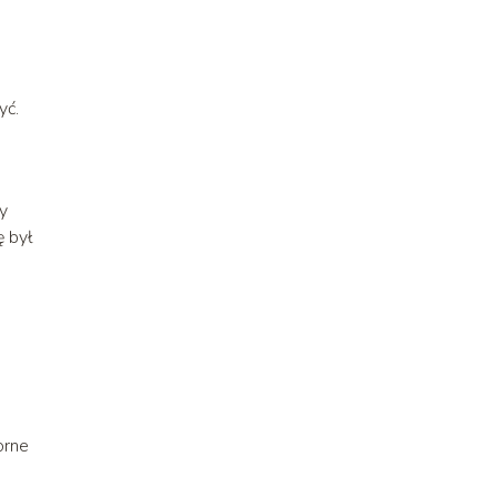
yć.
by
ę był
orne