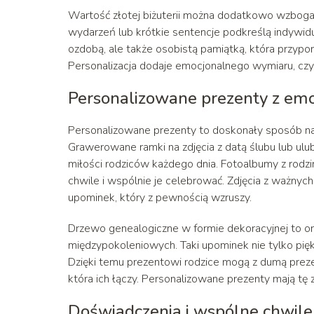
Wartość złotej biżuterii można dodatkowo wzbogac
wydarzeń lub krótkie sentencje podkreślą indywidua
ozdobą, ale także osobistą pamiątką, która przypom
Personalizacja dodaje emocjonalnego wymiaru, czyn
Personalizowane prezenty z e
Personalizowane prezenty to doskonały sposób na 
Grawerowane ramki na zdjęcia z datą ślubu lub ul
miłości rodziców każdego dnia. Fotoalbumy z rodz
chwile i wspólnie je celebrować. Zdjęcia z ważnych
upominek, który z pewnością wzruszy.
Drzewo genealogiczne w formie dekoracyjnej to ory
międzypokoleniowych. Taki upominek nie tylko piękni
Dzięki temu prezentowi rodzice mogą z dumą preze
która ich łączy. Personalizowane prezenty mają tę z
Doświadczenia i wspólne chwile