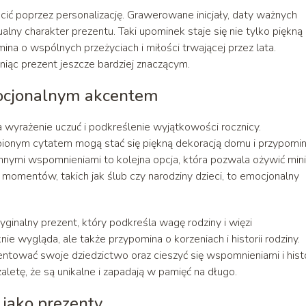
ić poprzez personalizację. Grawerowane inicjały, daty ważnych
lny charakter prezentu. Taki upominek staje się nie tylko piękną
ina o wspólnych przeżyciach i miłości trwającej przez lata.
iąc prezent jeszcze bardziej znaczącym.
mocjonalnym akcentem
wyrażenie uczuć i podkreślenie wyjątkowości rocznicy.
ubionym cytatem mogą stać się piękną dekoracją domu i przypomi
innymi wspomnieniami to kolejna opcja, która pozwala ożywić min
 momentów, takich jak ślub czy narodziny dzieci, to emocjonalny
ginalny prezent, który podkreśla wagę rodziny i więzi
e wygląda, ale także przypomina o korzeniach i historii rodziny.
ntować swoje dziedzictwo oraz cieszyć się wspomnieniami i histo
aletę, że są unikalne i zapadają w pamięć na długo.
 jako prezenty