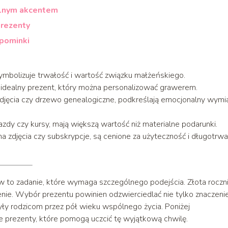
alnym akcentem
prezenty
pominki
 symbolizuje trwałość i wartość związku małżeńskiego.
 to idealny prezent, który można personalizować grawerem.
 zdjęcia czy drzewo genealogiczne, podkreślają emocjonalny wymi
dy czy kursy, mają większą wartość niż materialne podarunki.
na zdjęcia czy subskrypcje, są cenione za użyteczność i długotrw
w to zadanie, które wymaga szczególnego podejścia. Złota roczn
enie. Wybór prezentu powinien odzwierciedlać nie tylko znaczeni
zyły rodzicom przez pół wieku wspólnego życia. Poniżej
e prezenty, które pomogą uczcić tę wyjątkową chwilę.