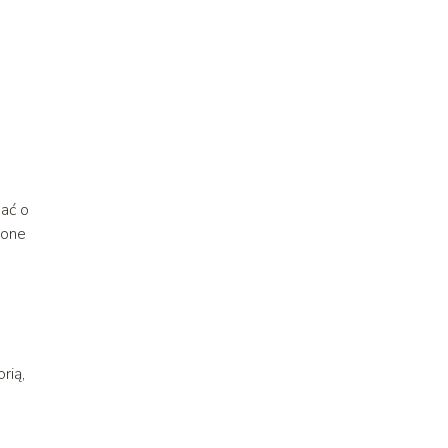
nać o
ione
rią,