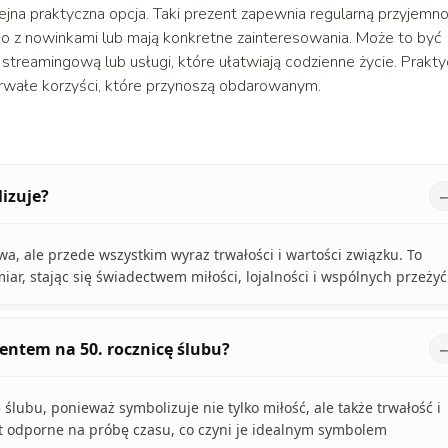
ejna praktyczna opcja. Taki prezent zapewnia regularną przyjemno
żąco z nowinkami lub mają konkretne zainteresowania. Może to być
treamingową lub usługi, które ułatwiają codzienne życie. Prakt
trwałe korzyści, które przynoszą obdarowanym.
lizuje?
wa, ale przede wszystkim wyraz trwałości i wartości związku. To
, stając się świadectwem miłości, lojalności i wspólnych przeżyć
zentem na 50. rocznicę ślubu?
 ślubu, ponieważ symbolizuje nie tylko miłość, ale także trwałość i
est odporne na próbę czasu, co czyni je idealnym symbolem