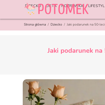
DZIECKO
DIETA
ROZRYWKA
LIFESTYL
Strona główna
/
Dziecko
/
Jaki podarunek na 50-lec
Jaki podarunek na 