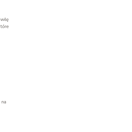
wilę
które
 na