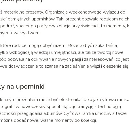
iż materialne prezenty. Organizacja weekendowego wyjazdu do
ziej pamiętnych upominków. Taki prezent pozwala rodzicom na ch
podróż, spacer po plaży czy kolacja przy świecach to momenty, 
pólnym towarzystwem.
, które rodzice mogą odbyć razem. Może to być nauka tańca,
 tylko wzbogacają wiedzę i umiejętności, ale także tworzą nowe
b pozwala na odkrywanie nowych pasji i zainteresowań, co jest
e doświadczenie to szansa na zacieśnienie więzi i cieszenie się
ły na upominki
 idealnym prezentem może być elektronika, taka jak cyfrowa ramka
otografii w nowoczesny sposób, łącząc tradycję z technologią.
eczności przeglądania albumów. Cyfrowa ramka umożliwia także
e można dodać nowe, ważne momenty do kolekcji.