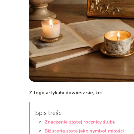
Z tego artykułu dowiesz sie, że:
Spis treści:
Znaczenie złotej rocznicy ślubu
Biżuteria złota jako symbol miłości