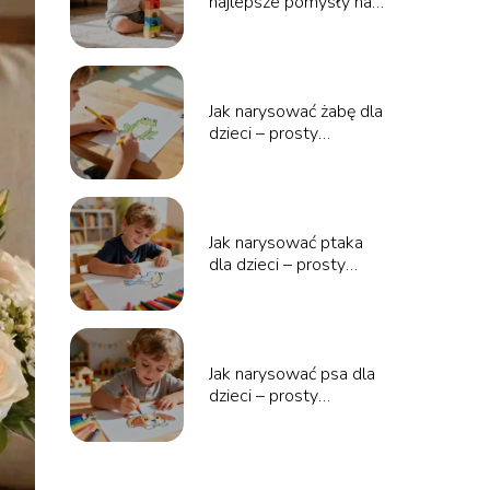
najlepsze pomysły na
kreatywny czas
Jak narysować żabę dla
dzieci – prosty
poradnik krok po kroku
Jak narysować ptaka
dla dzieci – prosty
poradnik krok po kroku
Jak narysować psa dla
dzieci – prosty
poradnik krok po kroku