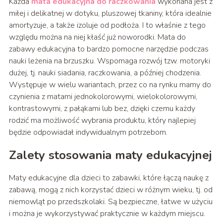
Każda
mata edukacyjna do raczkowania
wykonana jest z
miłej i delikatnej w dotyku, pluszowej tkaniny, która idealnie
amortyzuje, a także izoluje od podłoża. I to właśnie z tego
względu można na niej kłaść już noworodki. Mata do
zabawy edukacyjna to bardzo pomocne narzędzie podczas
nauki leżenia na brzuszku. Wspomaga rozwój tzw. motoryki
dużej, tj. nauki siadania, raczkowania, a później chodzenia.
Występuje w wielu wariantach, przez co na rynku mamy do
czynienia z matami jednokolorowymi, wielokolorowymi,
kontrastowymi, z pałąkami lub bez, dzięki czemu każdy
rodzić ma możliwość wybrania produktu, który najlepiej
będzie odpowiadał indywidualnym potrzebom.
Zalety stosowania maty edukacyjnej
Maty edukacyjne dla dzieci to zabawki, które łączą naukę z
zabawą, mogą z nich korzystać dzieci w różnym wieku, tj. od
niemowląt po przedszkolaki. Są bezpieczne, łatwe w użyciu
i można je wykorzystywać praktycznie w każdym miejscu.