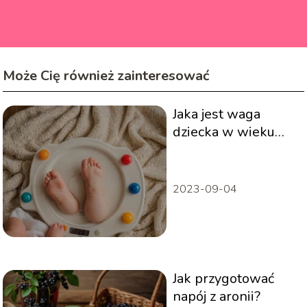
Może Cię również zainteresować
Jaka jest waga
dziecka w wieku
jednego roku?
Standardy i
wskazówki dla
2023-09-04
opiekunów!
Jak przygotować
napój z aronii?