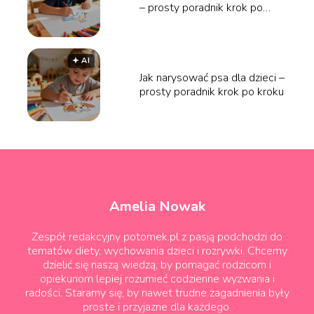
– prosty poradnik krok po
kroku
🟅 AI
Jak narysować psa dla dzieci –
prosty poradnik krok po kroku
Amelia Nowak
Zespół redakcyjny potomek.pl z pasją podchodzi do
tematów diety, wychowania dzieci i rozrywki. Chcemy
dzielić się naszą wiedzą, by pomagać rodzicom i
opiekunom lepiej rozumieć codzienne wyzwania i
radości. Staramy się, by nawet trudne zagadnienia były
proste i przyjazne dla każdego.