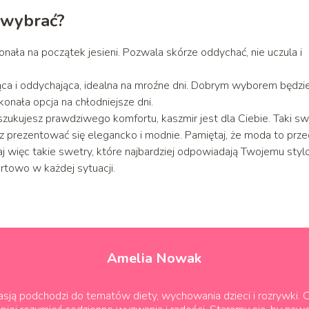
ł wybrać?
nała na początek jesieni. Pozwala skórze oddychać, nie uczula i
a i oddychająca, idealna na mroźne dni. Dobrym wyborem będzie
onała opcja na chłodniejsze dni.
poszukujesz prawdziwego komfortu, kaszmir jest dla Ciebie. Taki s
esz prezentować się elegancko i modnie.
Pamiętaj, że moda to prz
 więc takie swetry, które najbardziej odpowiadają Twojemu stylo
ortowo w każdej sytuacji.
Amelia Nowak
sją podchodzi do tematów diety, wychowania dzieci i rozrywki. C