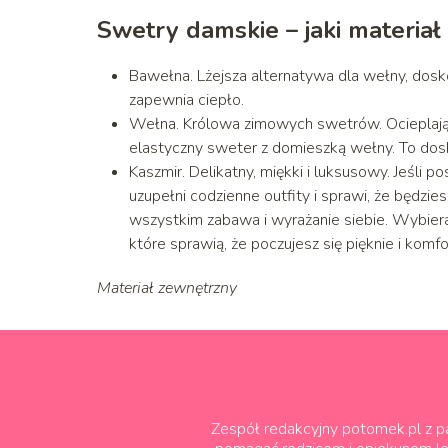
Swetry damskie – jaki materia
Bawełna. Lżejsza alternatywa dla wełny, dosko
zapewnia ciepło.
Wełna. Królowa zimowych swetrów. Ocieplając
elastyczny sweter z domieszką wełny. To dosk
Kaszmir. Delikatny, miękki i luksusowy. Jeśli 
uzupełni codzienne outfity i sprawi, że będzi
wszystkim zabawa i wyrażanie siebie. Wybieraj
które sprawią, że poczujesz się pięknie i komf
Materiał zewnętrzny
Zespół redakcyjny potomek.pl z pa