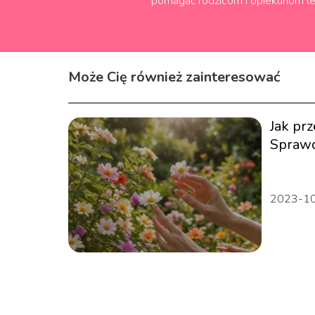
pomagać rodzicom i opiekunom lep
Może Cię również zainteresować
Jak pr
Spraw
zdobyci
2023-1