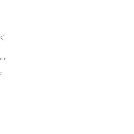
cji
tem,
e.