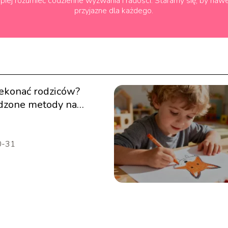
iej rozumieć codzienne wyzwania i radości. Staramy się, by nawet
przyjazne dla każdego.
zekonać rodziców?
dzone metody na
e ich zgody!
0-31