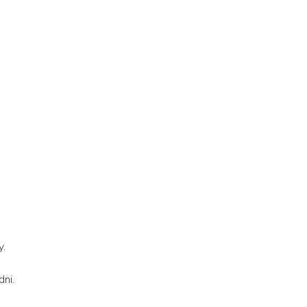
y.
dni.