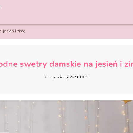
E
jesień i zimę
dne swetry damskie na jesień i z
Data publikacji: 2023-10-31