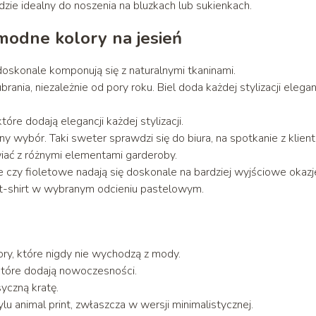
zie idealny do noszenia na bluzkach lub sukienkach.
 modne kolory na jesień
 doskonale komponują się z naturalnymi tkaninami.
ania, niezależnie od pory roku. Biel doda każdej stylizacji elegan
tóre dodają elegancji każdej stylizacji.
y wybór. Taki sweter sprawdzi się do biura, na spotkanie z klien
iać z różnymi elementami garderoby.
 czy fioletowe nadają się doskonale na bardziej wyjściowe okazj
o t-shirt w wybranym odcieniu pastelowym.
ory, które nigdy nie wychodzą z mody.
 które dodają nowoczesności.
yczną kratę.
 animal print, zwłaszcza w wersji minimalistycznej.