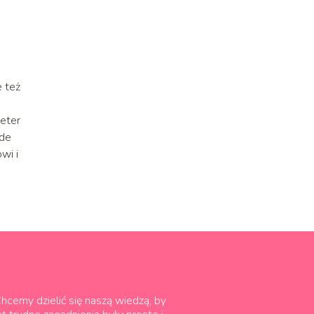
 też
weter
ede
wi i
hcemy dzielić się naszą wiedzą, by