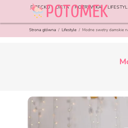
DZIECKO
DIETA
ROZRYWKA
LIFESTYL
Strona główna
/
Lifestyle
/
Modne swetry damskie na 
Mo