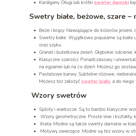
Kardigany. Długi lub krótki
sweter damski
będ
Swetry białe, beżowe, szare –
Beże i brązy: Nawiązujące do kolorów jesieni,
Swetry białe. Wyjątkowo popularne są białe ubr
oraz szyku.
Granat i butelkowa zieleń. Głębokie odcienie, k
Klasyczne szarości. Ponadczasowy i uniwersaln
na egzamin lub na co dzień. Możesz go zestaw
Pastelowe barwy. Subtelne różowe, niebieskie
Możesz też założyć
sweter biały
, a do nieg
Wzory swetrów
Sploty i warkocze. Są to bardzo klasyczne wz
Wzory geometryczne. Proste linie i kształty,
Krata. Modne są także swetry damskie w klas
Motywy zwierzęce. Modne są też wzory w stylu