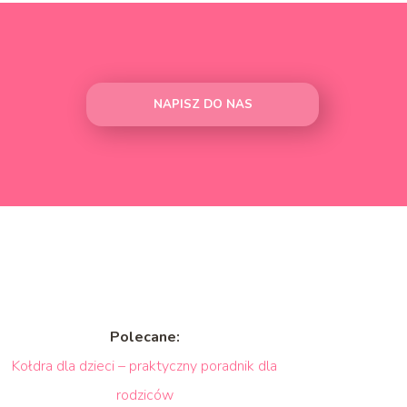
NAPISZ DO NAS
Polecane:
Kołdra dla dzieci – praktyczny poradnik dla
rodziców